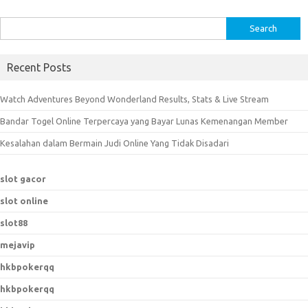
S
e
a
Recent Posts
r
c
Watch Adventures Beyond Wonderland Results, Stats & Live Stream
h
Bandar Togel Online Terpercaya yang Bayar Lunas Kemenangan Member
f
o
Kesalahan dalam Bermain Judi Online Yang Tidak Disadari
r
:
slot gacor
slot online
slot88
mejavip
hkbpokerqq
hkbpokerqq