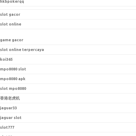
hkbpokerqq
slot gacor
slot online
game gacor
slot online terpercaya
koi365
mpo8080 slot
mpo8080 apk
slot mpo8080
香港老虎机
jaguar33
jaguar slot
slot777