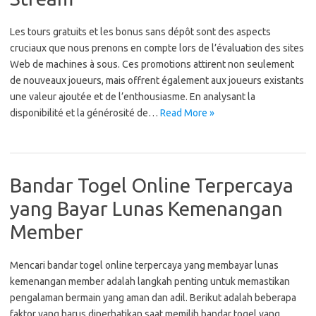
Les tours gratuits et les bonus sans dépôt sont des aspects
cruciaux que nous prenons en compte lors de l’évaluation des sites
Web de machines à sous. Ces promotions attirent non seulement
de nouveaux joueurs, mais offrent également aux joueurs existants
une valeur ajoutée et de l’enthousiasme. En analysant la
disponibilité et la générosité de…
Read More »
Bandar Togel Online Terpercaya
yang Bayar Lunas Kemenangan
Member
Mencari bandar togel online terpercaya yang membayar lunas
kemenangan member adalah langkah penting untuk memastikan
pengalaman bermain yang aman dan adil. Berikut adalah beberapa
faktor yang harus diperhatikan saat memilih bandar togel yang