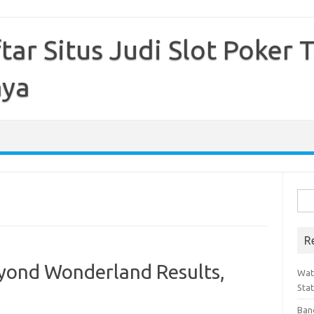
ar Situs Judi Slot Poker 
aya
Sea
for:
R
yond Wonderland Results,
Wat
Stat
Ban