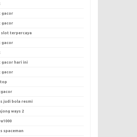
t
t gacor
t gacor
k slot terpercaya
t gacor
t
t gacor hari ini
t gacor
top
tgacor
us judi bola resmi
jong ways 2
a1000
us spaceman