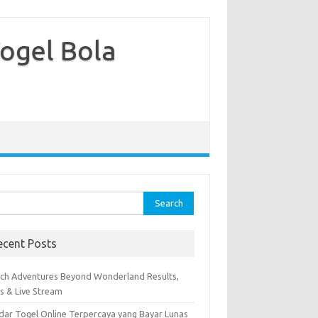
Togel Bola
rch
ecent Posts
ch Adventures Beyond Wonderland Results,
s & Live Stream
dar Togel Online Terpercaya yang Bayar Lunas