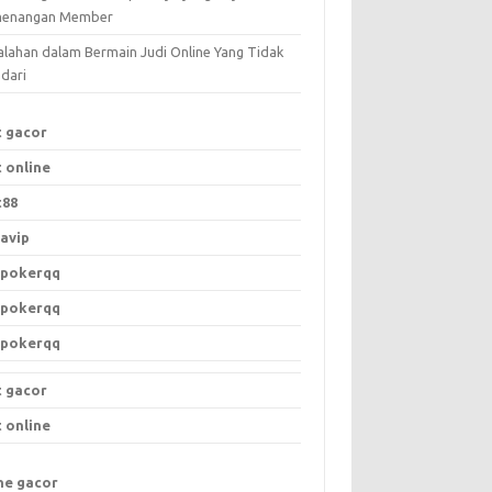
enangan Member
alahan dalam Bermain Judi Online Yang Tidak
adari
t gacor
t online
t88
avip
bpokerqq
bpokerqq
bpokerqq
t gacor
t online
e gacor