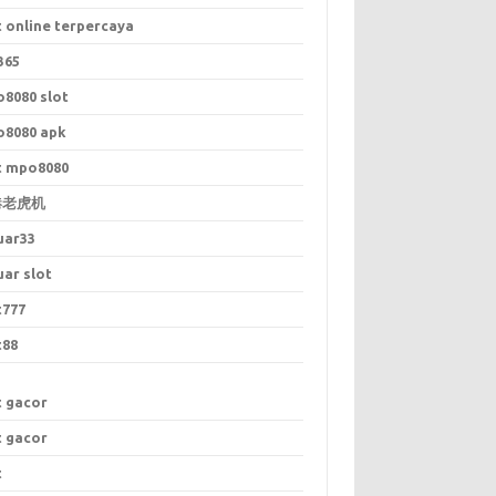
t online terpercaya
365
8080 slot
8080 apk
t mpo8080
港老虎机
uar33
uar slot
t777
t88
t gacor
t gacor
t