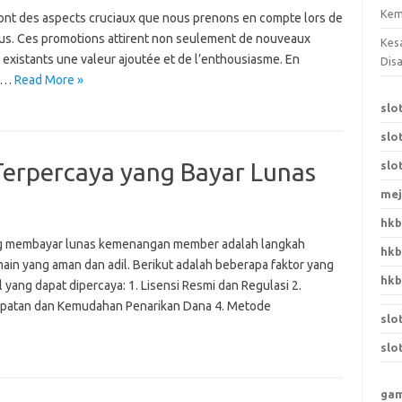
Kem
sont des aspects cruciaux que nous prenons en compte lors de
ous. Ces promotions attirent non seulement de nouveaux
Kes
 existants une valeur ajoutée et de l’enthousiasme. En
Dis
de…
Read More »
slo
slo
Terpercaya yang Bayar Lunas
slo
mej
hk
ang membayar lunas kemenangan member adalah langkah
hk
n yang aman dan adil. Berikut adalah beberapa faktor yang
hk
 yang dapat dipercaya: 1. Lisensi Resmi dan Regulasi 2.
ecepatan dan Kemudahan Penarikan Dana 4. Metode
slo
slo
gam