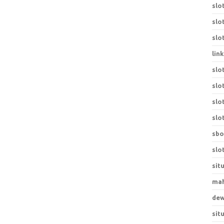
slo
slo
slo
lin
slo
slo
slo
slo
sbo
slo
sit
mah
dew
sit