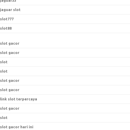
jaguar33
jaguar slot
slot777
slot88
slot gacor
slot gacor
slot
slot
slot gacor
slot gacor
link slot terpercaya
slot gacor
slot
slot gacor hari ini