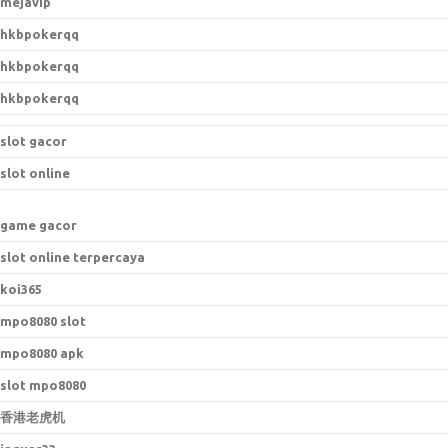
mejavip
hkbpokerqq
hkbpokerqq
hkbpokerqq
slot gacor
slot online
game gacor
slot online terpercaya
koi365
mpo8080 slot
mpo8080 apk
slot mpo8080
香港老虎机