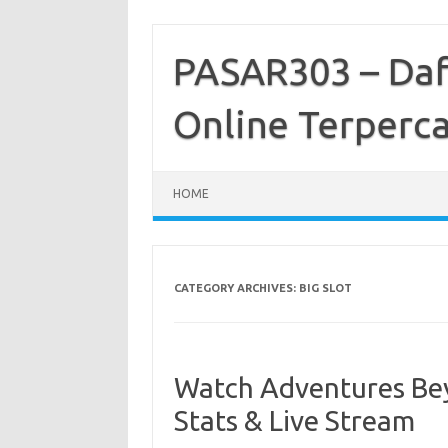
Skip
to
content
PASAR303 – Daft
Online Terperc
HOME
CATEGORY ARCHIVES:
BIG SLOT
Watch Adventures Be
Stats & Live Stream