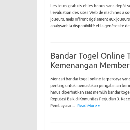
Les tours gratuits et les bonus sans dépôt 
l’évaluation des sites Web de machines à s
joueurs, mais offrent également aux joueurs
analysant la disponibilité et la générosité 
Bandar Togel Online 
Kemenangan Member
Mencari bandar togel online terpercaya y
penting untuk memastikan pengalaman bermai
harus diperhatikan saat memilih bandar togel
Reputasi Baik di Komunitas Perjudian 3. K
Pembayaran…
Read More »