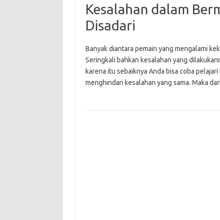
Kesalahan dalam Berm
Disadari
Banyak diantara pemain yang mengalami keka
Seringkali bahkan kesalahan yang dilakukann
karena itu sebaiknya Anda bisa coba pelajar
menghindari kesalahan yang sama. Maka dari 