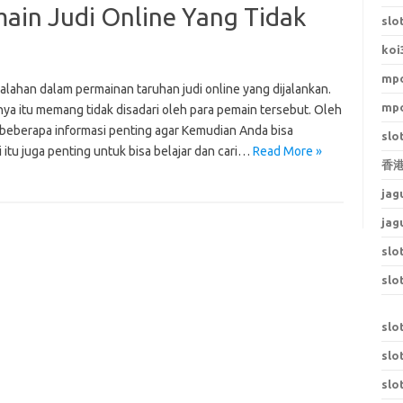
ain Judi Online Yang Tidak
slo
koi
mpo
lahan dalam permainan taruhan judi online yang dijalankan.
mpo
ya itu memang tidak disadari oleh para pemain tersebut. Oleh
i beberapa informasi penting agar Kemudian Anda bisa
slo
itu juga penting untuk bisa belajar dan cari…
Read More »
香
jag
jag
slo
slo
slo
slo
slo