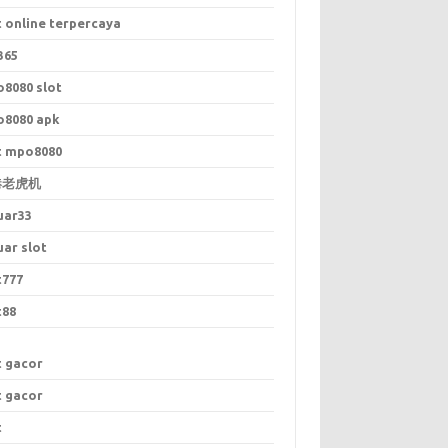
t online terpercaya
365
8080 slot
8080 apk
t mpo8080
港老虎机
uar33
uar slot
t777
t88
t gacor
t gacor
t