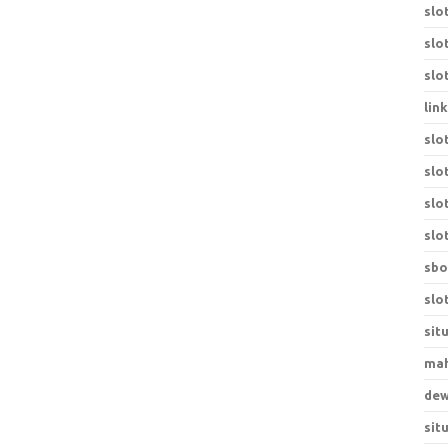
slo
slo
slo
lin
slo
slo
slo
slo
sbo
slo
sit
mah
dew
sit