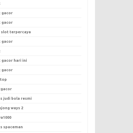
t
t gacor
t gacor
k slot terpercaya
t gacor
t
t gacor hari ini
t gacor
top
tgacor
us judi bola resmi
jong ways 2
a1000
us spaceman