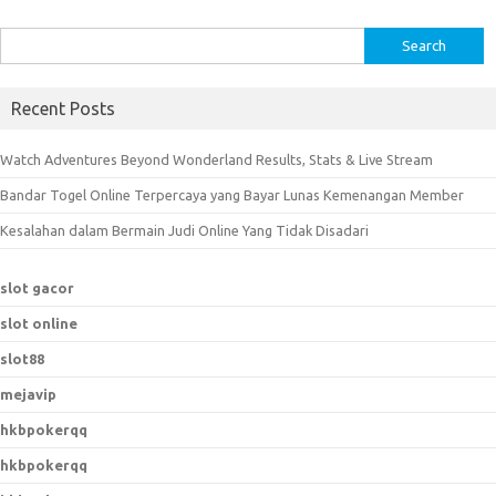
S
e
a
Recent Posts
r
c
Watch Adventures Beyond Wonderland Results, Stats & Live Stream
h
Bandar Togel Online Terpercaya yang Bayar Lunas Kemenangan Member
f
o
Kesalahan dalam Bermain Judi Online Yang Tidak Disadari
r
:
slot gacor
slot online
slot88
mejavip
hkbpokerqq
hkbpokerqq