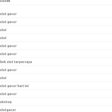
slot88
slot gacor
slot gacor
slot
slot
slot gacor
slot gacor
link slot terpercaya
slot gacor
slot
slot gacor hari ini
slot gacor
sbotop
slotgacor