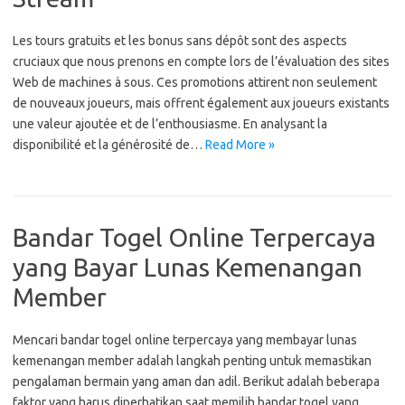
Les tours gratuits et les bonus sans dépôt sont des aspects
cruciaux que nous prenons en compte lors de l’évaluation des sites
Web de machines à sous. Ces promotions attirent non seulement
de nouveaux joueurs, mais offrent également aux joueurs existants
une valeur ajoutée et de l’enthousiasme. En analysant la
disponibilité et la générosité de…
Read More »
Bandar Togel Online Terpercaya
yang Bayar Lunas Kemenangan
Member
Mencari bandar togel online terpercaya yang membayar lunas
kemenangan member adalah langkah penting untuk memastikan
pengalaman bermain yang aman dan adil. Berikut adalah beberapa
faktor yang harus diperhatikan saat memilih bandar togel yang