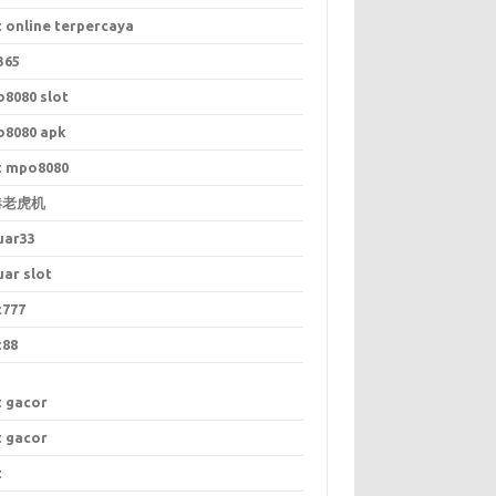
t online terpercaya
365
8080 slot
8080 apk
t mpo8080
港老虎机
uar33
uar slot
t777
t88
t gacor
t gacor
t