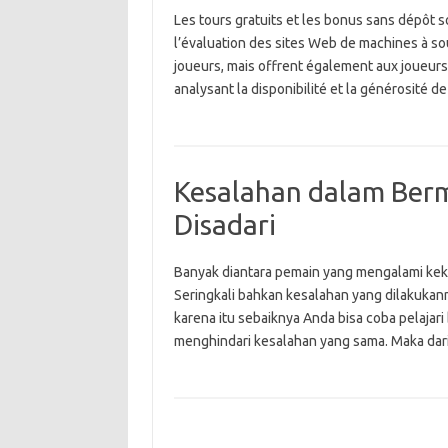
Les tours gratuits et les bonus sans dépôt 
l’évaluation des sites Web de machines à s
joueurs, mais offrent également aux joueurs
analysant la disponibilité et la générosité 
Kesalahan dalam Berm
Disadari
Banyak diantara pemain yang mengalami keka
Seringkali bahkan kesalahan yang dilakukann
karena itu sebaiknya Anda bisa coba pelajar
menghindari kesalahan yang sama. Maka dari 