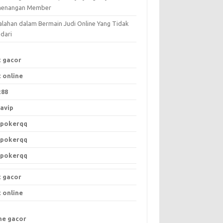
enangan Member
alahan dalam Bermain Judi Online Yang Tidak
adari
t gacor
t online
t88
avip
bpokerqq
bpokerqq
bpokerqq
t gacor
t online
e gacor