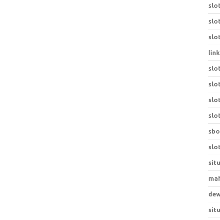
slo
slo
slo
lin
slo
slo
slo
slo
sbo
slo
sit
mah
dew
sit