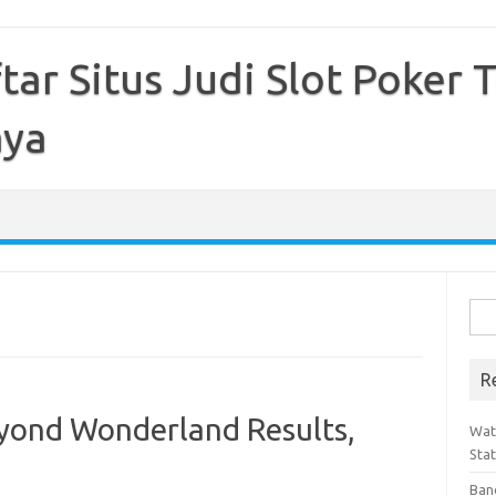
ar Situs Judi Slot Poker 
aya
Sea
for:
R
yond Wonderland Results,
Wat
Stat
Ban