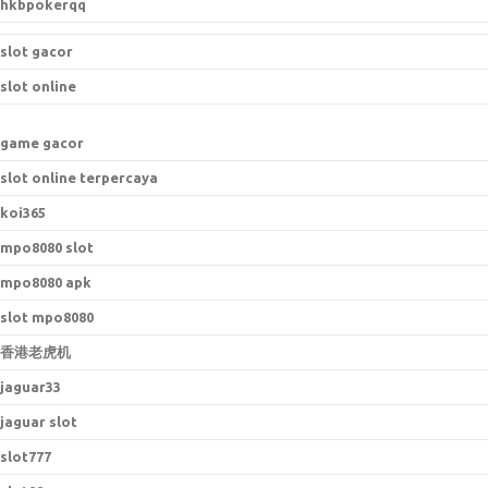
hkbpokerqq
slot gacor
slot online
game gacor
slot online terpercaya
koi365
mpo8080 slot
mpo8080 apk
slot mpo8080
香港老虎机
jaguar33
jaguar slot
slot777