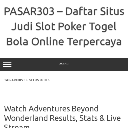
Skip
to
PASAR303 – Daftar Situs
content
Judi Slot Poker Togel
Bola Online Terpercaya
Menu
TAG ARCHIVES:
SITUS JUDI 5
Watch Adventures Beyond
Wonderland Results, Stats & Live
Stream