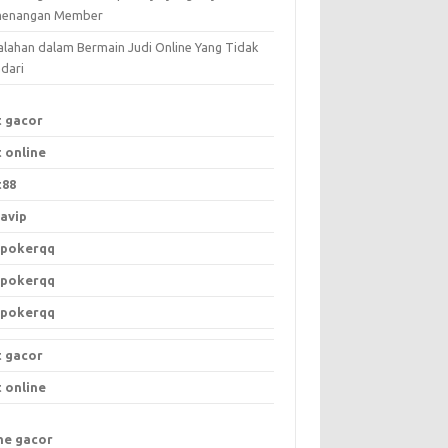
enangan Member
alahan dalam Bermain Judi Online Yang Tidak
adari
t gacor
t online
t88
avip
bpokerqq
bpokerqq
bpokerqq
t gacor
t online
e gacor