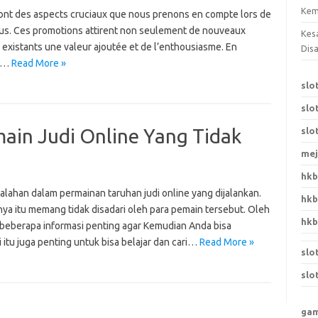
Kem
sont des aspects cruciaux que nous prenons en compte lors de
ous. Ces promotions attirent non seulement de nouveaux
Kes
 existants une valeur ajoutée et de l’enthousiasme. En
Dis
de…
Read More »
slo
slo
ain Judi Online Yang Tidak
slo
mej
hk
lahan dalam permainan taruhan judi online yang dijalankan.
hk
ya itu memang tidak disadari oleh para pemain tersebut. Oleh
hk
i beberapa informasi penting agar Kemudian Anda bisa
itu juga penting untuk bisa belajar dan cari…
Read More »
slo
slo
gam