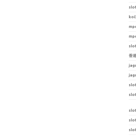
slo
koi
mpo
mpo
slo
香
jag
jag
slo
slo
slo
slo
slo