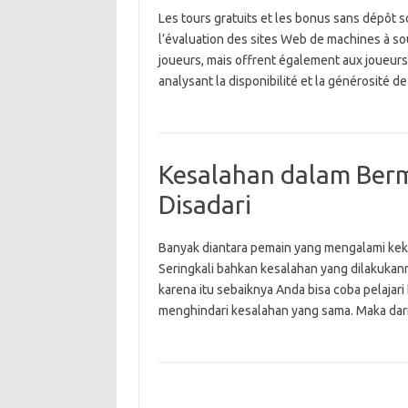
Les tours gratuits et les bonus sans dépôt 
l’évaluation des sites Web de machines à s
joueurs, mais offrent également aux joueurs
analysant la disponibilité et la générosité 
Kesalahan dalam Berm
Disadari
Banyak diantara pemain yang mengalami keka
Seringkali bahkan kesalahan yang dilakukann
karena itu sebaiknya Anda bisa coba pelajar
menghindari kesalahan yang sama. Maka dari 