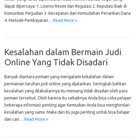
dapat dipercaya: 1. Lisensi Resmi dan Regulasi 2. Reputasi Baik di
Komunitas Perjudian 3. Kecepatan dan Kemudahan Penarikan Dana
4. Metode Pembayaran…
Read More »
Kesalahan dalam Bermain Judi
Online Yang Tidak Disadari
Banyak diantara pemain yang mengalami kekalahan dalam
permainan taruhan judi online yang dijalankan. Seringkali bahkan
kesalahan yang dilakukannya itu memang tidak disadari oleh para
pemain tersebut. Oleh karena itu sebaiknya Anda bisa coba pelajari
beberapa informasi penting agar Kemudian Anda bisa menghindari
kesalahan yang sama. Maka dari itu juga penting untuk bisa belajar
dan cari…
Read More »