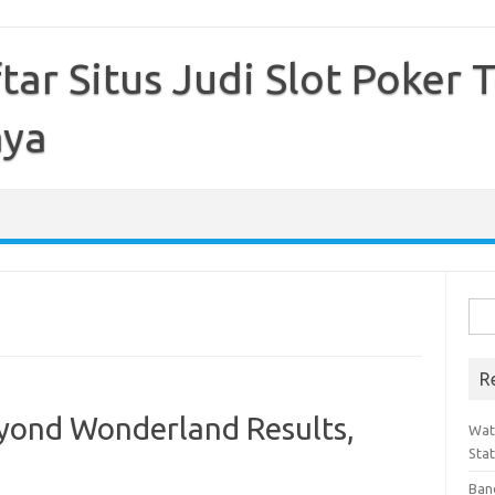
ar Situs Judi Slot Poker 
aya
Sea
for:
R
yond Wonderland Results,
Wat
Stat
Ban