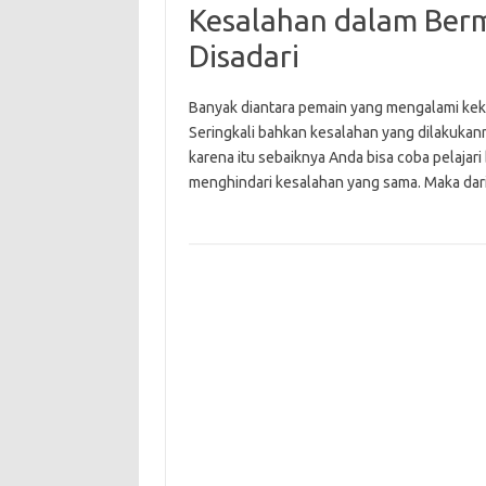
Kesalahan dalam Berm
Disadari
Banyak diantara pemain yang mengalami keka
Seringkali bahkan kesalahan yang dilakukann
karena itu sebaiknya Anda bisa coba pelajar
menghindari kesalahan yang sama. Maka dari 