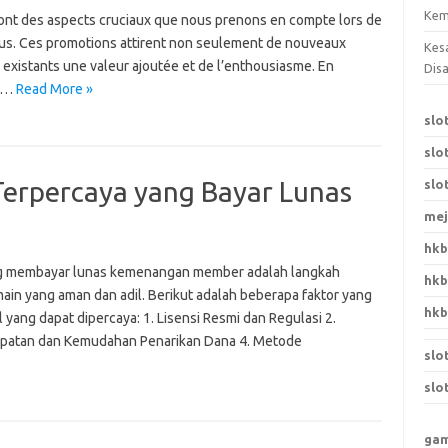
Kem
sont des aspects cruciaux que nous prenons en compte lors de
ous. Ces promotions attirent non seulement de nouveaux
Kes
 existants une valeur ajoutée et de l’enthousiasme. En
Dis
de…
Read More »
slo
slo
Terpercaya yang Bayar Lunas
slo
mej
hk
ang membayar lunas kemenangan member adalah langkah
hk
n yang aman dan adil. Berikut adalah beberapa faktor yang
hk
 yang dapat dipercaya: 1. Lisensi Resmi dan Regulasi 2.
ecepatan dan Kemudahan Penarikan Dana 4. Metode
slo
slo
gam