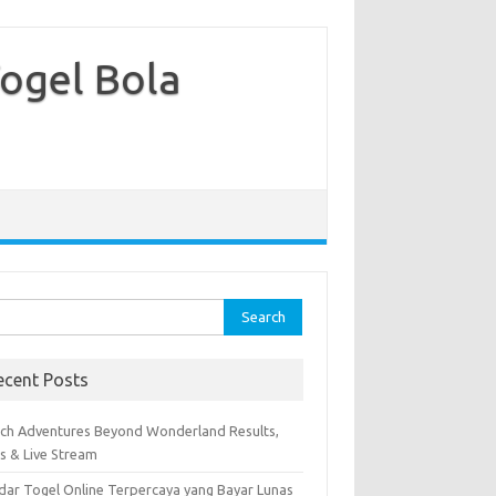
Togel Bola
rch
ecent Posts
ch Adventures Beyond Wonderland Results,
s & Live Stream
dar Togel Online Terpercaya yang Bayar Lunas