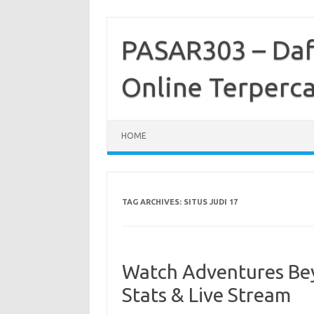
Skip
to
content
PASAR303 – Daft
Online Terperc
HOME
TAG ARCHIVES:
SITUS JUDI 17
Watch Adventures Be
Stats & Live Stream