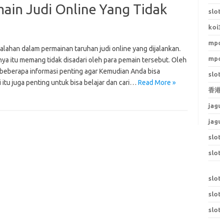
ain Judi Online Yang Tidak
slo
koi
mpo
lahan dalam permainan taruhan judi online yang dijalankan.
mpo
ya itu memang tidak disadari oleh para pemain tersebut. Oleh
i beberapa informasi penting agar Kemudian Anda bisa
slo
itu juga penting untuk bisa belajar dan cari…
Read More »
香
jag
jag
slo
slo
slo
slo
slo