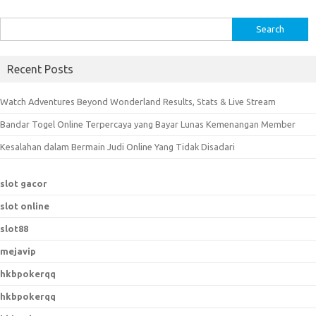
S
e
a
Recent Posts
r
c
Watch Adventures Beyond Wonderland Results, Stats & Live Stream
h
Bandar Togel Online Terpercaya yang Bayar Lunas Kemenangan Member
f
o
Kesalahan dalam Bermain Judi Online Yang Tidak Disadari
r
:
slot gacor
slot online
slot88
mejavip
hkbpokerqq
hkbpokerqq