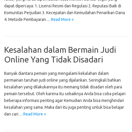
dapat dipercaya: 1. Lisensi Resmi dan Regulasi 2. Reputasi Baik di
Komunitas Perjudian 3. Kecepatan dan Kemudahan Penarikan Dana
4. Metode Pembayaran…
Read More »
Kesalahan dalam Bermain Judi
Online Yang Tidak Disadari
Banyak diantara pemain yang mengalami kekalahan dalam
permainan taruhan judi online yang dijalankan. Seringkali bahkan
kesalahan yang dilakukannya itu memang tidak disadari oleh para
pemain tersebut. Oleh karena itu sebaiknya Anda bisa coba pelajari
beberapa informasi penting agar Kemudian Anda bisa menghindari
kesalahan yang sama. Maka dari itu juga penting untuk bisa belajar
dan cari…
Read More »