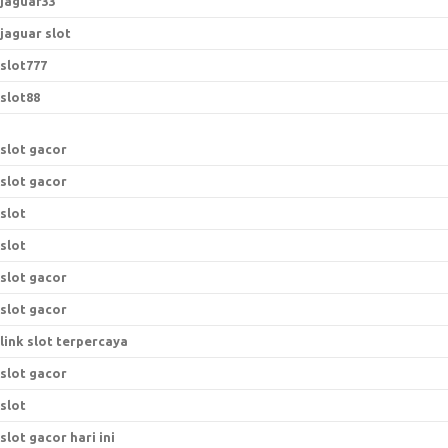
jaguar33
jaguar slot
slot777
slot88
slot gacor
slot gacor
slot
slot
slot gacor
slot gacor
link slot terpercaya
slot gacor
slot
slot gacor hari ini