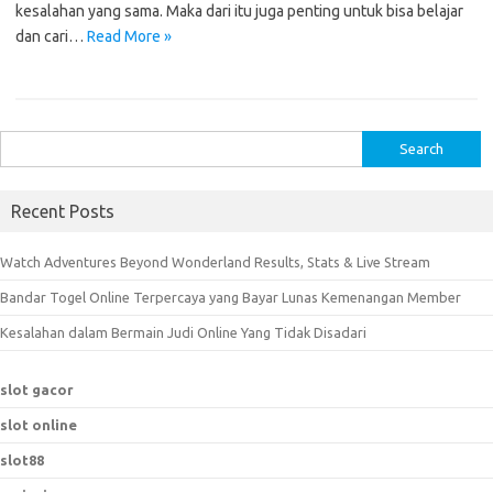
kesalahan yang sama. Maka dari itu juga penting untuk bisa belajar
dan cari…
Read More »
S
e
a
Recent Posts
r
c
Watch Adventures Beyond Wonderland Results, Stats & Live Stream
h
Bandar Togel Online Terpercaya yang Bayar Lunas Kemenangan Member
f
o
Kesalahan dalam Bermain Judi Online Yang Tidak Disadari
r
:
slot gacor
slot online
slot88