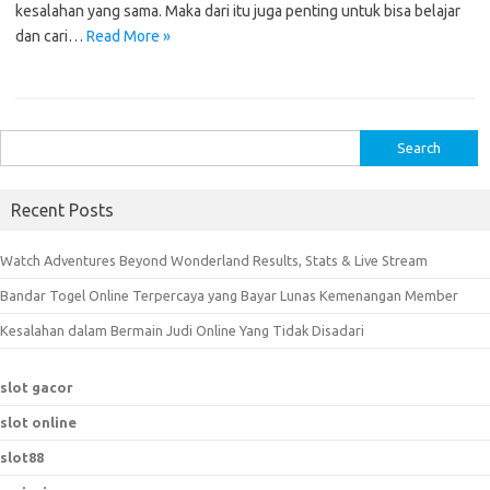
kesalahan yang sama. Maka dari itu juga penting untuk bisa belajar
dan cari…
Read More »
S
e
a
Recent Posts
r
c
Watch Adventures Beyond Wonderland Results, Stats & Live Stream
h
Bandar Togel Online Terpercaya yang Bayar Lunas Kemenangan Member
f
o
Kesalahan dalam Bermain Judi Online Yang Tidak Disadari
r
:
slot gacor
slot online
slot88