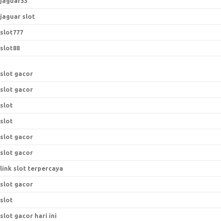
jaguar33
jaguar slot
slot777
slot88
slot gacor
slot gacor
slot
slot
slot gacor
slot gacor
link slot terpercaya
slot gacor
slot
slot gacor hari ini