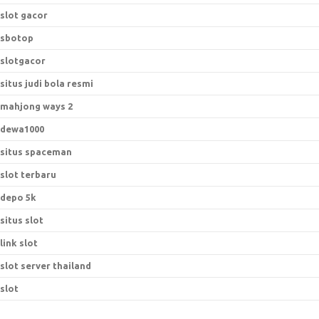
slot gacor
sbotop
slotgacor
situs judi bola resmi
mahjong ways 2
dewa1000
situs spaceman
slot terbaru
depo 5k
situs slot
link slot
slot server thailand
slot