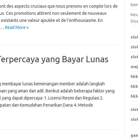
Kem
sont des aspects cruciaux que nous prenons en compte lors de
ous. Ces promotions attirent non seulement de nouveaux
Kes
 existants une valeur ajoutée et de l’enthousiasme. En
Dis
de…
Read More »
slo
slo
Terpercaya yang Bayar Lunas
slo
mej
hk
ang membayar lunas kemenangan member adalah langkah
hk
n yang aman dan adil. Berikut adalah beberapa faktor yang
hk
 yang dapat dipercaya: 1. Lisensi Resmi dan Regulasi 2.
ecepatan dan Kemudahan Penarikan Dana 4. Metode
slo
slo
gam