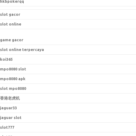
hkbpokerqq
slot gacor
slot online
game gacor
slot online terpercaya
koi365
mpo8080 slot
mpo8080 apk
slot mpo8080
香港老虎机
jaguar33
jaguar slot
slot777