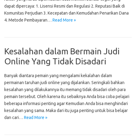
dapat dipercaya: 1. Lisensi Resmi dan Regulasi 2. Reputasi Baik di
Komunitas Perjudian 3. Kecepatan dan Kemudahan Penarikan Dana
4. Metode Pembayaran…
Read More »
Kesalahan dalam Bermain Judi
Online Yang Tidak Disadari
Banyak diantara pemain yang mengalami kekalahan dalam
permainan taruhan judi online yang dijalankan. Seringkali bahkan
kesalahan yang dilakukannya itu memang tidak disadari oleh para
pemain tersebut. Oleh karena itu sebaiknya Anda bisa coba pelajari
beberapa informasi penting agar Kemudian Anda bisa menghindari
kesalahan yang sama. Maka dari itu juga penting untuk bisa belajar
dan cari…
Read More »