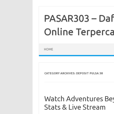
Skip
to
content
PASAR303 – Daft
Online Terperc
HOME
CATEGORY ARCHIVES:
DEPOSIT PULSA 38
Watch Adventures Be
Stats & Live Stream