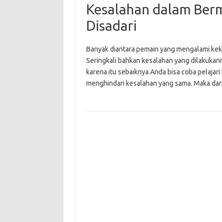
Kesalahan dalam Berm
Disadari
Banyak diantara pemain yang mengalami keka
Seringkali bahkan kesalahan yang dilakukann
karena itu sebaiknya Anda bisa coba pelajar
menghindari kesalahan yang sama. Maka dari 