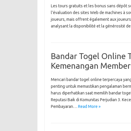
Les tours gratuits et les bonus sans dépôt 
l’évaluation des sites Web de machines à s
joueurs, mais offrent également aux joueurs
analysant la disponibilité et la générosité 
Bandar Togel Online 
Kemenangan Member
Mencari bandar togel online terpercaya y
penting untuk memastikan pengalaman bermai
harus diperhatikan saat memilih bandar togel
Reputasi Baik di Komunitas Perjudian 3. K
Pembayaran…
Read More »