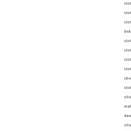
slo
slo
slo
lin
slo
slo
slo
slo
sbo
slo
sit
mah
dew
sit