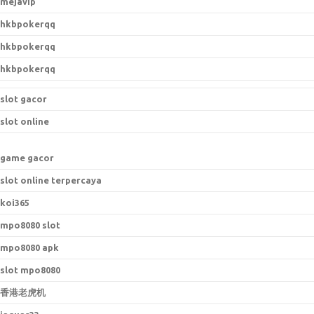
mejavip
hkbpokerqq
hkbpokerqq
hkbpokerqq
slot gacor
slot online
game gacor
slot online terpercaya
koi365
mpo8080 slot
mpo8080 apk
slot mpo8080
香港老虎机