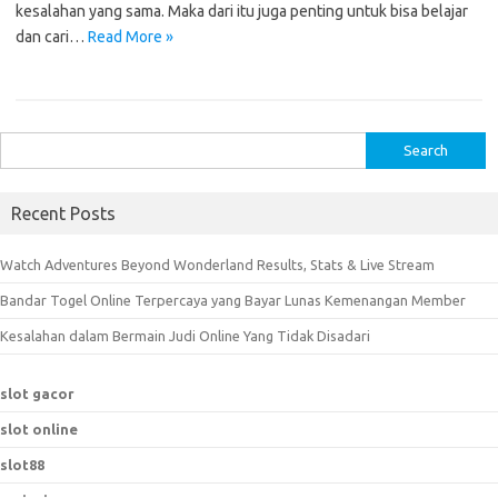
kesalahan yang sama. Maka dari itu juga penting untuk bisa belajar
dan cari…
Read More »
S
e
a
Recent Posts
r
c
Watch Adventures Beyond Wonderland Results, Stats & Live Stream
h
Bandar Togel Online Terpercaya yang Bayar Lunas Kemenangan Member
f
o
Kesalahan dalam Bermain Judi Online Yang Tidak Disadari
r
:
slot gacor
slot online
slot88