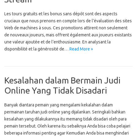
Les tours gratuits et les bonus sans dépôt sont des aspects
cruciaux que nous prenons en compte lors de l’évaluation des sites
Web de machines à sous. Ces promotions attirent non seulement
de nouveaux joueurs, mais offrent également aux joueurs existants
une valeur ajoutée et de l’enthousiasme. En analysant la
disponibilité et la générosité de…
Read More »
Kesalahan dalam Bermain Judi
Online Yang Tidak Disadari
Banyak diantara pemain yang mengalami kekalahan dalam
permainan taruhan judi online yang dijalankan. Seringkali bahkan
kesalahan yang dilakukannya itu memang tidak disadari oleh para
pemain tersebut. Oleh karena itu sebaiknya Anda bisa coba pelajari
beberapa informasi penting agar Kemudian Anda bisa menghindari