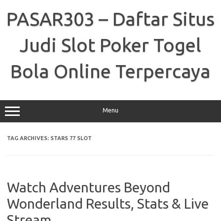
Skip
to
PASAR303 – Daftar Situs
content
Judi Slot Poker Togel
Bola Online Terpercaya
Menu
TAG ARCHIVES:
STARS 77 SLOT
Watch Adventures Beyond
Wonderland Results, Stats & Live
Stream