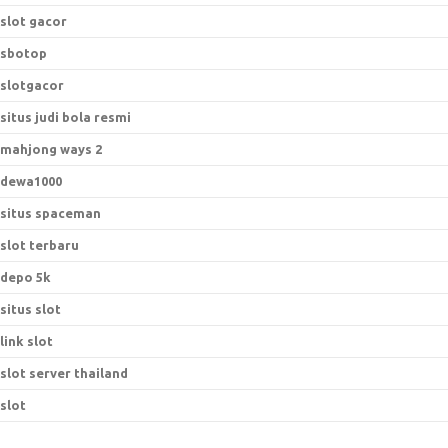
slot gacor
sbotop
slotgacor
situs judi bola resmi
mahjong ways 2
dewa1000
situs spaceman
slot terbaru
depo 5k
situs slot
link slot
slot server thailand
slot