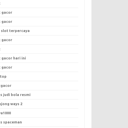
t
t gacor
t gacor
k slot terpercaya
t gacor
t
t gacor hari ini
t gacor
top
tgacor
us judi bola resmi
jong ways 2
a1000
us spaceman