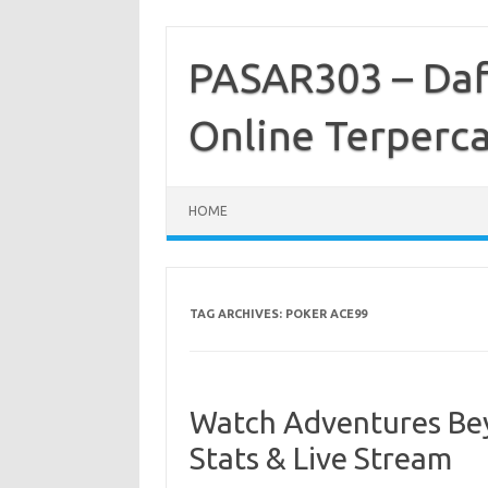
Skip
to
content
PASAR303 – Daft
Online Terperc
HOME
TAG ARCHIVES:
POKER ACE99
Watch Adventures Be
Stats & Live Stream