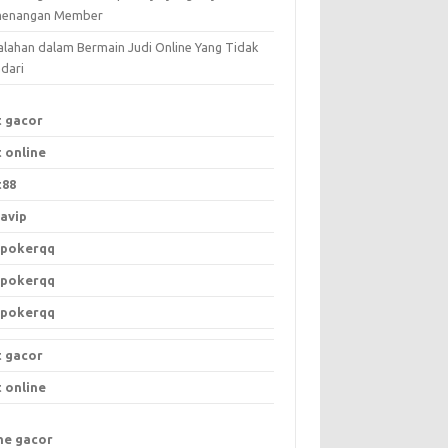
enangan Member
alahan dalam Bermain Judi Online Yang Tidak
adari
t gacor
t online
t88
avip
bpokerqq
bpokerqq
bpokerqq
t gacor
t online
e gacor