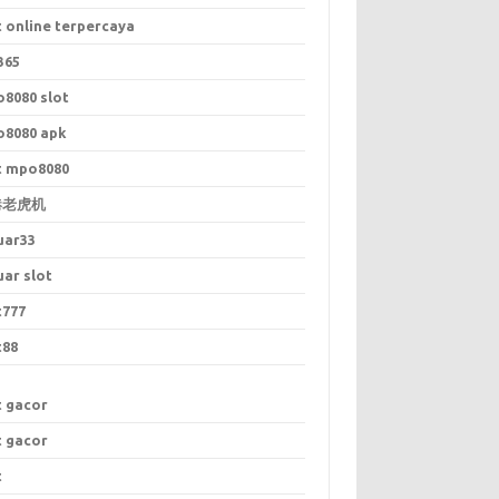
t online terpercaya
365
8080 slot
8080 apk
t mpo8080
港老虎机
uar33
uar slot
t777
t88
t gacor
t gacor
t