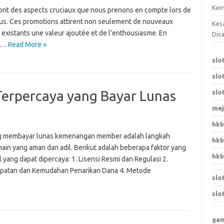
Kem
sont des aspects cruciaux que nous prenons en compte lors de
ous. Ces promotions attirent non seulement de nouveaux
Kes
 existants une valeur ajoutée et de l’enthousiasme. En
Dis
de…
Read More »
slo
slo
Terpercaya yang Bayar Lunas
slo
mej
hk
ang membayar lunas kemenangan member adalah langkah
hk
n yang aman dan adil. Berikut adalah beberapa faktor yang
hk
 yang dapat dipercaya: 1. Lisensi Resmi dan Regulasi 2.
ecepatan dan Kemudahan Penarikan Dana 4. Metode
slo
slo
gam