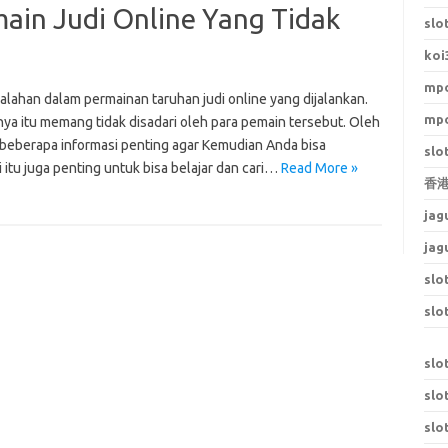
ain Judi Online Yang Tidak
slo
koi
mpo
lahan dalam permainan taruhan judi online yang dijalankan.
mpo
ya itu memang tidak disadari oleh para pemain tersebut. Oleh
i beberapa informasi penting agar Kemudian Anda bisa
slo
itu juga penting untuk bisa belajar dan cari…
Read More »
香
jag
jag
slo
slo
slo
slo
slo