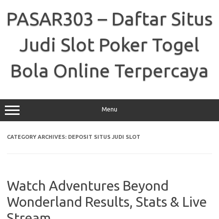
Skip
to
PASAR303 – Daftar Situs
content
Judi Slot Poker Togel
Bola Online Terpercaya
Menu
CATEGORY ARCHIVES:
DEPOSIT SITUS JUDI SLOT
Watch Adventures Beyond
Wonderland Results, Stats & Live
Stream