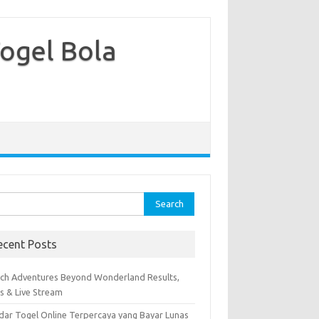
Togel Bola
rch
ecent Posts
ch Adventures Beyond Wonderland Results,
s & Live Stream
dar Togel Online Terpercaya yang Bayar Lunas