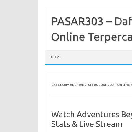
Skip
to
content
PASAR303 – Daft
Online Terperc
HOME
CATEGORY ARCHIVES:
SITUS JUDI SLOT ONLINE 
Watch Adventures Be
Stats & Live Stream