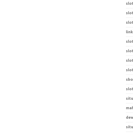
slo
slo
slo
lin
slo
slo
slo
slo
sbo
slo
sit
mah
dew
sit