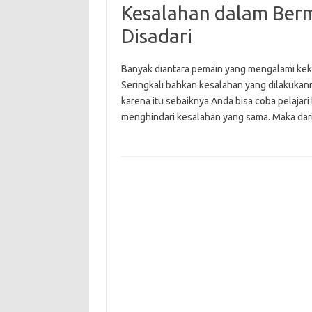
Kesalahan dalam Berm
Disadari
Banyak diantara pemain yang mengalami keka
Seringkali bahkan kesalahan yang dilakukann
karena itu sebaiknya Anda bisa coba pelajar
menghindari kesalahan yang sama. Maka dari 