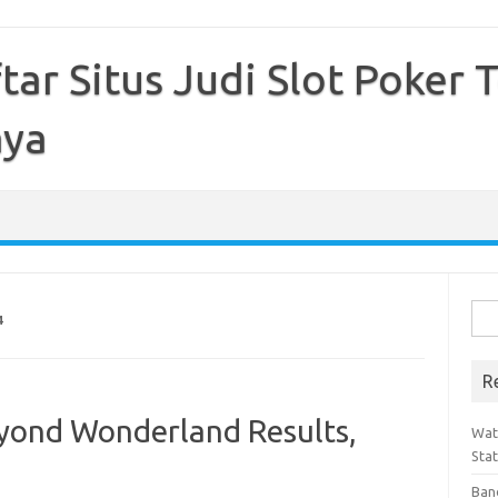
ar Situs Judi Slot Poker 
aya
Sea
4
for:
R
yond Wonderland Results,
Wat
Stat
Ban