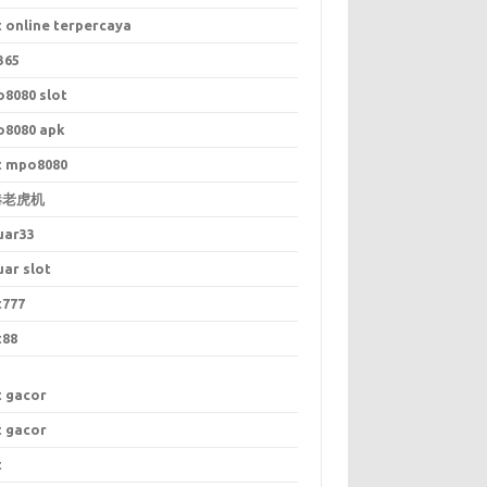
t online terpercaya
365
8080 slot
8080 apk
t mpo8080
港老虎机
uar33
uar slot
t777
t88
t gacor
t gacor
t