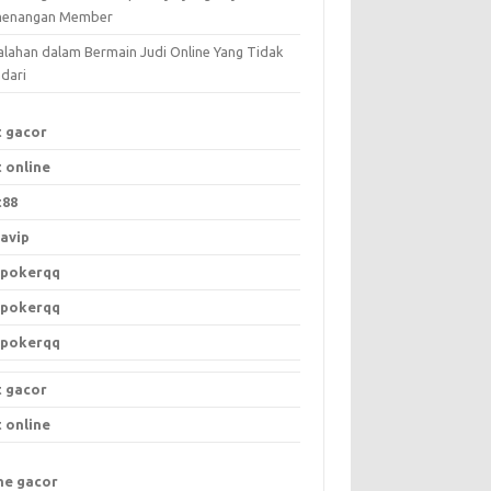
enangan Member
alahan dalam Bermain Judi Online Yang Tidak
adari
t gacor
t online
t88
avip
bpokerqq
bpokerqq
bpokerqq
t gacor
t online
e gacor