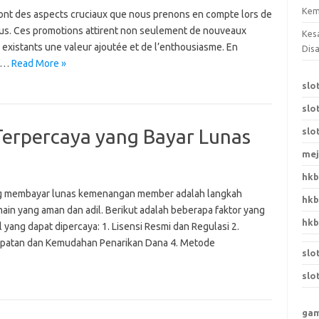
Kem
sont des aspects cruciaux que nous prenons en compte lors de
ous. Ces promotions attirent non seulement de nouveaux
Kes
 existants une valeur ajoutée et de l’enthousiasme. En
Dis
de…
Read More »
slo
slo
Terpercaya yang Bayar Lunas
slo
mej
hk
ang membayar lunas kemenangan member adalah langkah
hk
n yang aman dan adil. Berikut adalah beberapa faktor yang
hk
 yang dapat dipercaya: 1. Lisensi Resmi dan Regulasi 2.
ecepatan dan Kemudahan Penarikan Dana 4. Metode
slo
slo
gam