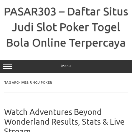
Skip
to
PASAR303 – Daftar Situs
content
Judi Slot Poker Togel
Bola Online Terpercaya
Menu
TAG ARCHIVES:
UNGU POKER
Watch Adventures Beyond
Wonderland Results, Stats & Live
Stream