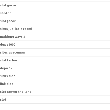
slot gacor
sbotop
slotgacor
situs judi bola resmi
mahjong ways 2
dewa1000
situs spaceman
slot terbaru
depo 5k
situs slot
link slot
slot server thailand
slot