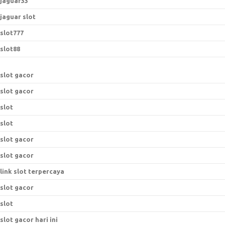
jaguar33
jaguar slot
slot777
slot88
slot gacor
slot gacor
slot
slot
slot gacor
slot gacor
link slot terpercaya
slot gacor
slot
slot gacor hari ini