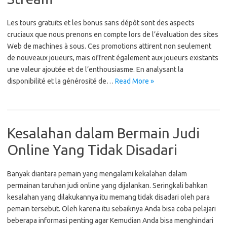
Les tours gratuits et les bonus sans dépôt sont des aspects
cruciaux que nous prenons en compte lors de l’évaluation des sites
Web de machines à sous. Ces promotions attirent non seulement
de nouveaux joueurs, mais offrent également aux joueurs existants
une valeur ajoutée et de l’enthousiasme. En analysant la
disponibilité et la générosité de…
Read More »
Kesalahan dalam Bermain Judi
Online Yang Tidak Disadari
Banyak diantara pemain yang mengalami kekalahan dalam
permainan taruhan judi online yang dijalankan. Seringkali bahkan
kesalahan yang dilakukannya itu memang tidak disadari oleh para
pemain tersebut. Oleh karena itu sebaiknya Anda bisa coba pelajari
beberapa informasi penting agar Kemudian Anda bisa menghindari