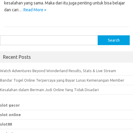
kesalahan yang sama. Maka dari itu juga penting untuk bisa belajar
dan cari…
Read More »
S
e
a
Recent Posts
r
c
Watch Adventures Beyond Wonderland Results, Stats & Live Stream
h
Bandar Togel Online Terpercaya yang Bayar Lunas Kemenangan Member
f
o
Kesalahan dalam Bermain Judi Online Yang Tidak Disadari
r
:
slot gacor
slot online
slot88