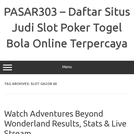
Skip
to
PASAR303 – Daftar Situs
content
Judi Slot Poker Togel
Bola Online Terpercaya
Menu
TAG ARCHIVES:
SLOT GACOR 60
Watch Adventures Beyond
Wonderland Results, Stats & Live
Stream