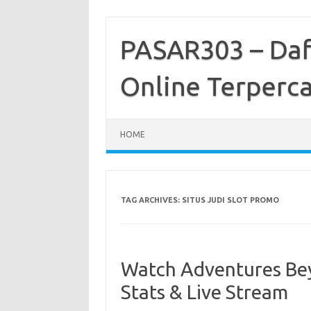
Skip
to
content
PASAR303 – Daft
Online Terperc
HOME
TAG ARCHIVES:
SITUS JUDI SLOT PROMO
Watch Adventures Be
Stats & Live Stream