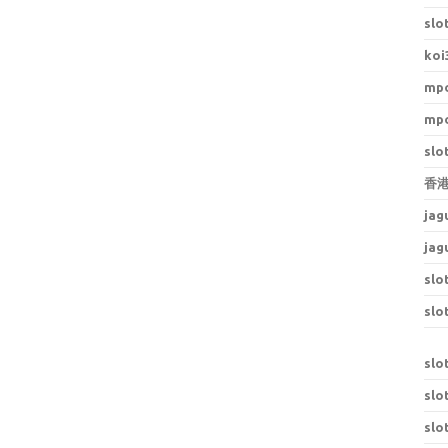
slo
koi
mpo
mpo
slo
香
jag
jag
slo
slo
slo
slo
slo