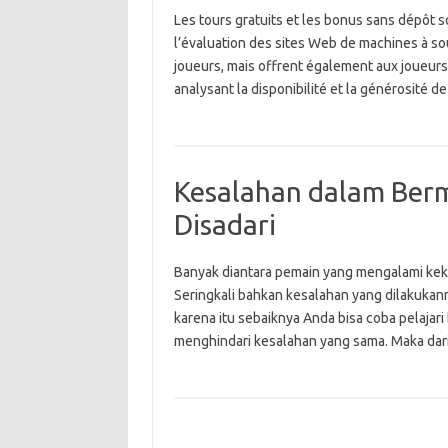
Les tours gratuits et les bonus sans dépôt 
l’évaluation des sites Web de machines à s
joueurs, mais offrent également aux joueurs
analysant la disponibilité et la générosité 
Kesalahan dalam Berm
Disadari
Banyak diantara pemain yang mengalami keka
Seringkali bahkan kesalahan yang dilakukann
karena itu sebaiknya Anda bisa coba pelajar
menghindari kesalahan yang sama. Maka dari 