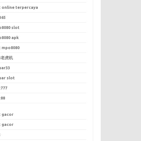
t online terpercaya
365
8080 slot
8080 apk
t mpo8080
港老虎机
uar33
uar slot
t777
t88
t gacor
t gacor
t