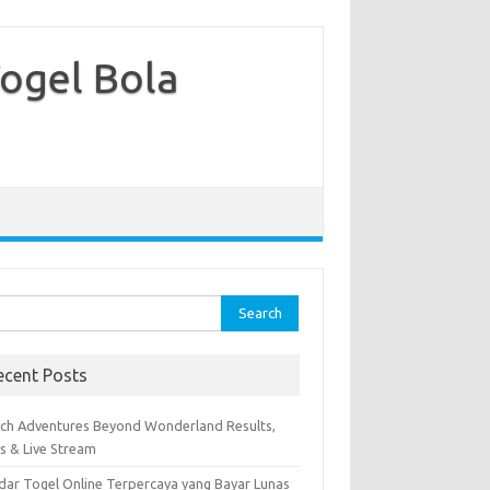
Togel Bola
rch
ecent Posts
ch Adventures Beyond Wonderland Results,
s & Live Stream
dar Togel Online Terpercaya yang Bayar Lunas