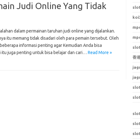
ain Judi Online Yang Tidak
slo
koi
mpo
lahan dalam permainan taruhan judi online yang dijalankan.
mpo
ya itu memang tidak disadari oleh para pemain tersebut. Oleh
i beberapa informasi penting agar Kemudian Anda bisa
slo
itu juga penting untuk bisa belajar dan cari…
Read More »
香
jag
jag
slo
slo
slo
slo
slo