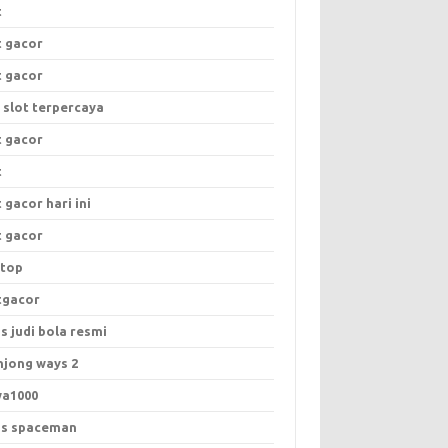
t
t gacor
t gacor
k slot terpercaya
t gacor
t
t gacor hari ini
t gacor
top
tgacor
us judi bola resmi
jong ways 2
a1000
us spaceman