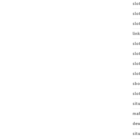
slo
slo
slo
lin
slo
slo
slo
slo
sbo
slo
sit
mah
dew
sit