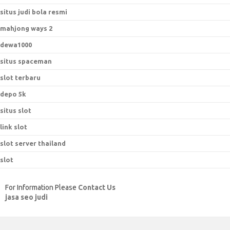
situs judi bola resmi
mahjong ways 2
dewa1000
situs spaceman
slot terbaru
depo 5k
situs slot
link slot
slot server thailand
slot
For Information Please
Contact Us
jasa seo judi