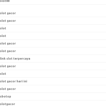
slot88
slot gacor
slot gacor
slot
slot
slot gacor
slot gacor
link slot terpercaya
slot gacor
slot
slot gacor hari ini
slot gacor
sbotop
slotgacor