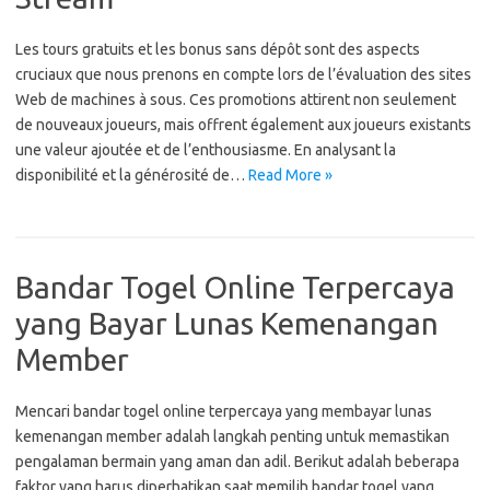
Les tours gratuits et les bonus sans dépôt sont des aspects
cruciaux que nous prenons en compte lors de l’évaluation des sites
Web de machines à sous. Ces promotions attirent non seulement
de nouveaux joueurs, mais offrent également aux joueurs existants
une valeur ajoutée et de l’enthousiasme. En analysant la
disponibilité et la générosité de…
Read More »
Bandar Togel Online Terpercaya
yang Bayar Lunas Kemenangan
Member
Mencari bandar togel online terpercaya yang membayar lunas
kemenangan member adalah langkah penting untuk memastikan
pengalaman bermain yang aman dan adil. Berikut adalah beberapa
faktor yang harus diperhatikan saat memilih bandar togel yang