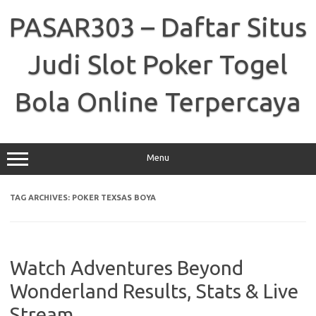
Skip
to
PASAR303 – Daftar Situs
content
Judi Slot Poker Togel
Bola Online Terpercaya
Menu
TAG ARCHIVES:
POKER TEXSAS BOYA
Watch Adventures Beyond
Wonderland Results, Stats & Live
Stream