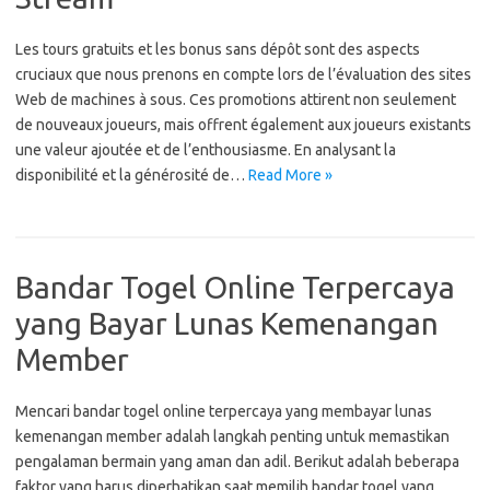
Les tours gratuits et les bonus sans dépôt sont des aspects
cruciaux que nous prenons en compte lors de l’évaluation des sites
Web de machines à sous. Ces promotions attirent non seulement
de nouveaux joueurs, mais offrent également aux joueurs existants
une valeur ajoutée et de l’enthousiasme. En analysant la
disponibilité et la générosité de…
Read More »
Bandar Togel Online Terpercaya
yang Bayar Lunas Kemenangan
Member
Mencari bandar togel online terpercaya yang membayar lunas
kemenangan member adalah langkah penting untuk memastikan
pengalaman bermain yang aman dan adil. Berikut adalah beberapa
faktor yang harus diperhatikan saat memilih bandar togel yang