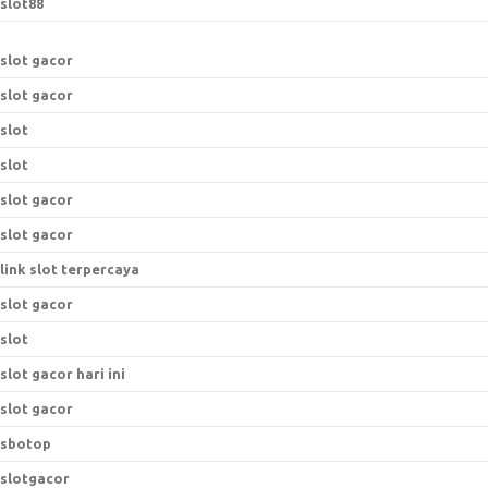
slot88
slot gacor
slot gacor
slot
slot
slot gacor
slot gacor
link slot terpercaya
slot gacor
slot
slot gacor hari ini
slot gacor
sbotop
slotgacor