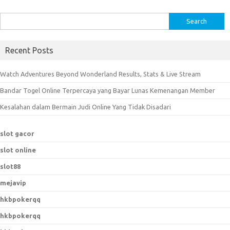
S
e
a
Recent Posts
r
c
Watch Adventures Beyond Wonderland Results, Stats & Live Stream
h
Bandar Togel Online Terpercaya yang Bayar Lunas Kemenangan Member
f
o
Kesalahan dalam Bermain Judi Online Yang Tidak Disadari
r
:
slot gacor
slot online
slot88
mejavip
hkbpokerqq
hkbpokerqq