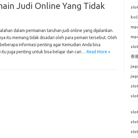
ain Judi Online Yang Tidak
slo
koi
mpo
lahan dalam permainan taruhan judi online yang dijalankan.
mpo
ya itu memang tidak disadari oleh para pemain tersebut. Oleh
i beberapa informasi penting agar Kemudian Anda bisa
slo
itu juga penting untuk bisa belajar dan cari…
Read More »
香
jag
jag
slo
slo
slo
slo
slo