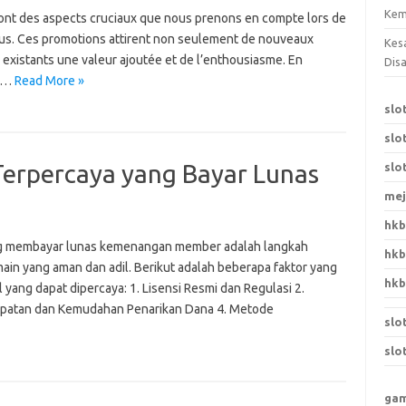
Kem
sont des aspects cruciaux que nous prenons en compte lors de
ous. Ces promotions attirent non seulement de nouveaux
Kes
 existants une valeur ajoutée et de l’enthousiasme. En
Dis
de…
Read More »
slo
slo
Terpercaya yang Bayar Lunas
slo
mej
hk
ang membayar lunas kemenangan member adalah langkah
hk
n yang aman dan adil. Berikut adalah beberapa faktor yang
hk
 yang dapat dipercaya: 1. Lisensi Resmi dan Regulasi 2.
ecepatan dan Kemudahan Penarikan Dana 4. Metode
slo
slo
gam