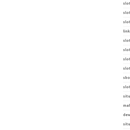
slo
slo
slo
lin
slo
slo
slo
slo
sbo
slo
sit
mah
dew
sit