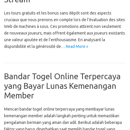
Les tours gratuits et les bonus sans dépôt sont des aspects
cruciaux que nous prenons en compte lors de l’évaluation des sites
Web de machines à sous. Ces promotions attirent non seulement
de nouveaux joueurs, mais offrent également aux joueurs existants
une valeur ajoutée et de l’enthousiasme. En analysant la
disponibilité et la générosité de…
Read More »
Bandar Togel Online Terpercaya
yang Bayar Lunas Kemenangan
Member
Mencari bandar togel online terpercaya yang membayar lunas
kemenangan member adalah langkah penting untuk memastikan
pengalaman bermain yang aman dan adil. Berikut adalah beberapa
faktor yang harus diperhatikan saat memilih bandar togel yang