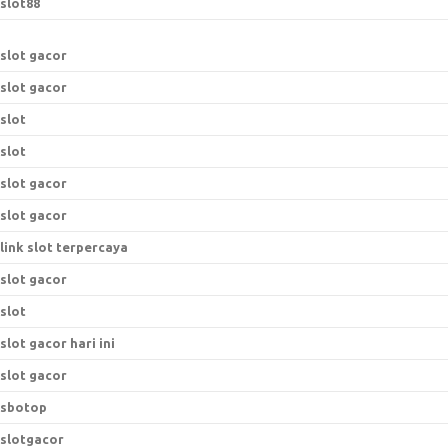
slot88
slot gacor
slot gacor
slot
slot
slot gacor
slot gacor
link slot terpercaya
slot gacor
slot
slot gacor hari ini
slot gacor
sbotop
slotgacor