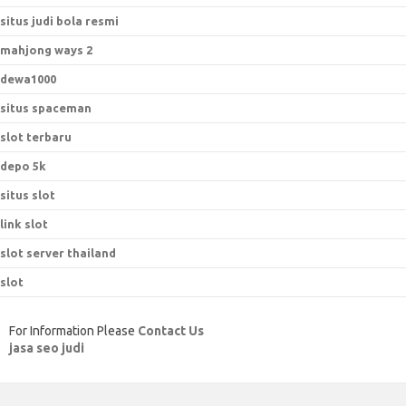
situs judi bola resmi
mahjong ways 2
dewa1000
situs spaceman
slot terbaru
depo 5k
situs slot
link slot
slot server thailand
slot
For Information Please
Contact Us
jasa seo judi