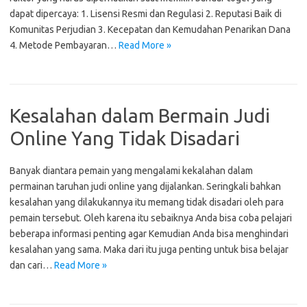
dapat dipercaya: 1. Lisensi Resmi dan Regulasi 2. Reputasi Baik di
Komunitas Perjudian 3. Kecepatan dan Kemudahan Penarikan Dana
4. Metode Pembayaran…
Read More »
Kesalahan dalam Bermain Judi
Online Yang Tidak Disadari
Banyak diantara pemain yang mengalami kekalahan dalam
permainan taruhan judi online yang dijalankan. Seringkali bahkan
kesalahan yang dilakukannya itu memang tidak disadari oleh para
pemain tersebut. Oleh karena itu sebaiknya Anda bisa coba pelajari
beberapa informasi penting agar Kemudian Anda bisa menghindari
kesalahan yang sama. Maka dari itu juga penting untuk bisa belajar
dan cari…
Read More »