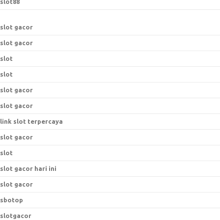
slot88
slot gacor
slot gacor
slot
slot
slot gacor
slot gacor
link slot terpercaya
slot gacor
slot
slot gacor hari ini
slot gacor
sbotop
slotgacor