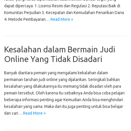
dapat dipercaya: 1. Lisensi Resmi dan Regulasi 2. Reputasi Baik di
Komunitas Perjudian 3. Kecepatan dan Kemudahan Penarikan Dana
4. Metode Pembayaran…
Read More »
Kesalahan dalam Bermain Judi
Online Yang Tidak Disadari
Banyak diantara pemain yang mengalami kekalahan dalam
permainan taruhan judi online yang dijalankan. Seringkali bahkan
kesalahan yang dilakukannya itu memang tidak disadari oleh para
pemain tersebut. Oleh karena itu sebaiknya Anda bisa coba pelajari
beberapa informasi penting agar Kemudian Anda bisa menghindari
kesalahan yang sama. Maka dari itu juga penting untuk bisa belajar
dan cari…
Read More »