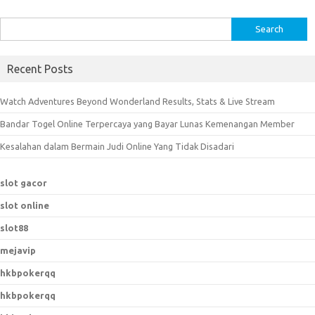
S
e
a
Recent Posts
r
c
Watch Adventures Beyond Wonderland Results, Stats & Live Stream
h
Bandar Togel Online Terpercaya yang Bayar Lunas Kemenangan Member
f
o
Kesalahan dalam Bermain Judi Online Yang Tidak Disadari
r
:
slot gacor
slot online
slot88
mejavip
hkbpokerqq
hkbpokerqq