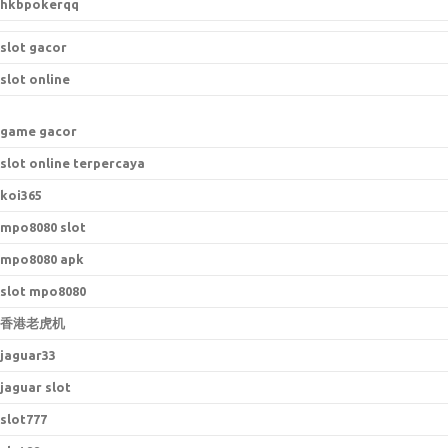
hkbpokerqq
slot gacor
slot online
game gacor
slot online terpercaya
koi365
mpo8080 slot
mpo8080 apk
slot mpo8080
香港老虎机
jaguar33
jaguar slot
slot777