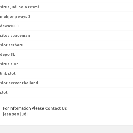
situs judi bola resmi
mahjong ways 2
dewa1000
situs spaceman
slot terbaru
depo 5k
situs slot
link slot
slot server thailand
slot
For Information Please
Contact Us
jasa seo judi