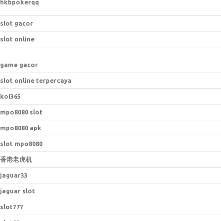
hkbpokerqq
slot gacor
slot online
game gacor
slot online terpercaya
koi365
mpo8080 slot
mpo8080 apk
slot mpo8080
香港老虎机
jaguar33
jaguar slot
slot777