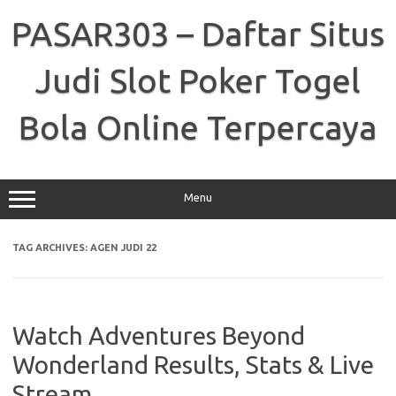
Skip
to
PASAR303 – Daftar Situs
content
Judi Slot Poker Togel
Bola Online Terpercaya
Menu
TAG ARCHIVES:
AGEN JUDI 22
Watch Adventures Beyond
Wonderland Results, Stats & Live
Stream