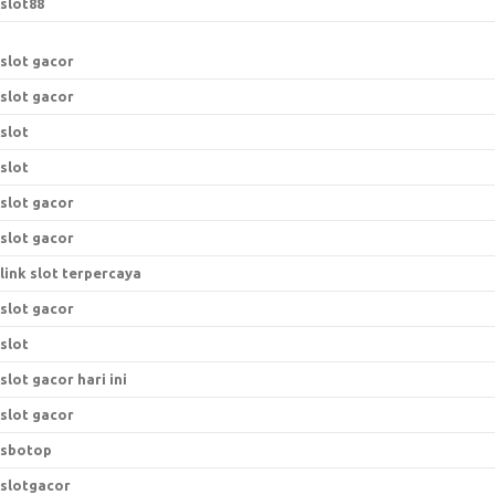
slot88
slot gacor
slot gacor
slot
slot
slot gacor
slot gacor
link slot terpercaya
slot gacor
slot
slot gacor hari ini
slot gacor
sbotop
slotgacor