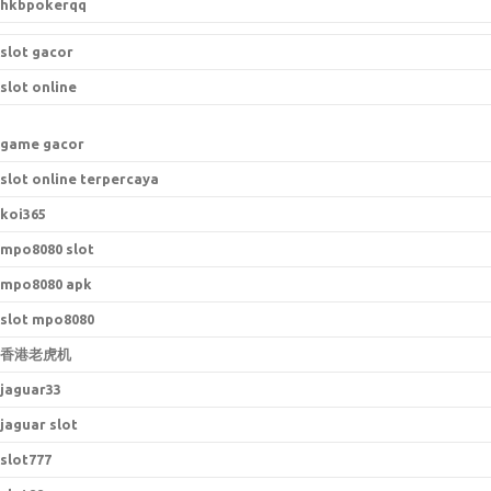
hkbpokerqq
slot gacor
slot online
game gacor
slot online terpercaya
koi365
mpo8080 slot
mpo8080 apk
slot mpo8080
香港老虎机
jaguar33
jaguar slot
slot777