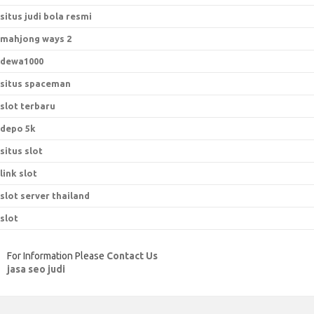
situs judi bola resmi
mahjong ways 2
dewa1000
situs spaceman
slot terbaru
depo 5k
situs slot
link slot
slot server thailand
slot
For Information Please
Contact Us
jasa seo judi