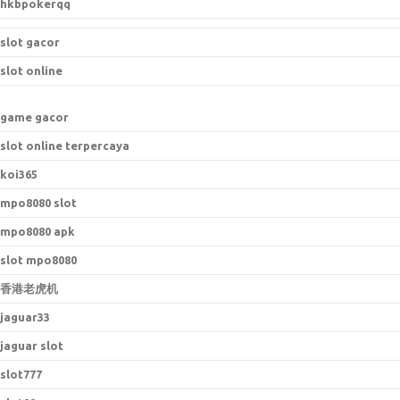
hkbpokerqq
slot gacor
slot online
game gacor
slot online terpercaya
koi365
mpo8080 slot
mpo8080 apk
slot mpo8080
香港老虎机
jaguar33
jaguar slot
slot777