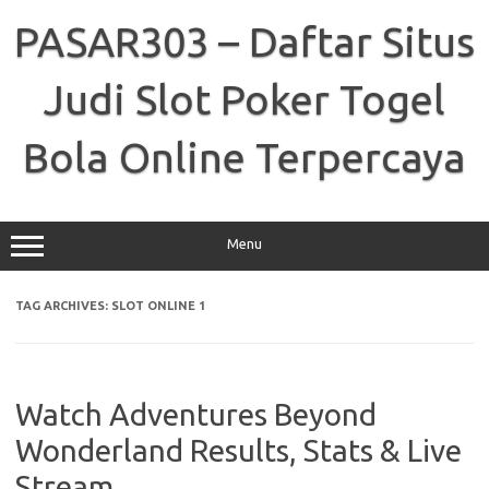
Skip
to
PASAR303 – Daftar Situs
content
Judi Slot Poker Togel
Bola Online Terpercaya
Menu
TAG ARCHIVES:
SLOT ONLINE 1
Watch Adventures Beyond
Wonderland Results, Stats & Live
Stream