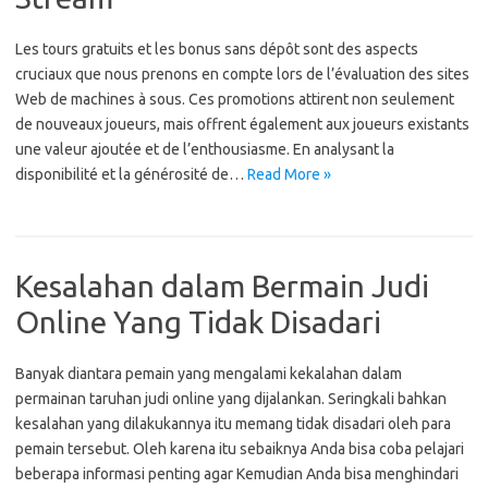
Les tours gratuits et les bonus sans dépôt sont des aspects
cruciaux que nous prenons en compte lors de l’évaluation des sites
Web de machines à sous. Ces promotions attirent non seulement
de nouveaux joueurs, mais offrent également aux joueurs existants
une valeur ajoutée et de l’enthousiasme. En analysant la
disponibilité et la générosité de…
Read More »
Kesalahan dalam Bermain Judi
Online Yang Tidak Disadari
Banyak diantara pemain yang mengalami kekalahan dalam
permainan taruhan judi online yang dijalankan. Seringkali bahkan
kesalahan yang dilakukannya itu memang tidak disadari oleh para
pemain tersebut. Oleh karena itu sebaiknya Anda bisa coba pelajari
beberapa informasi penting agar Kemudian Anda bisa menghindari