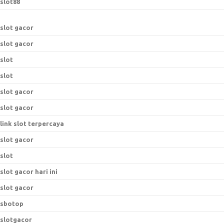
slot88
slot gacor
slot gacor
slot
slot
slot gacor
slot gacor
link slot terpercaya
slot gacor
slot
slot gacor hari ini
slot gacor
sbotop
slotgacor