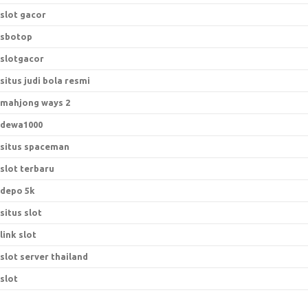
slot gacor
sbotop
slotgacor
situs judi bola resmi
mahjong ways 2
dewa1000
situs spaceman
slot terbaru
depo 5k
situs slot
link slot
slot server thailand
slot