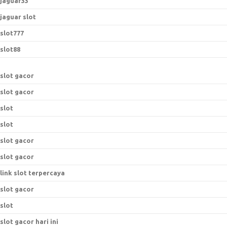
jaguar33
jaguar slot
slot777
slot88
slot gacor
slot gacor
slot
slot
slot gacor
slot gacor
link slot terpercaya
slot gacor
slot
slot gacor hari ini