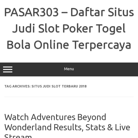
Skip
to
PASAR303 – Daftar Situs
content
Judi Slot Poker Togel
Bola Online Terpercaya
Menu
TAG ARCHIVES:
SITUS JUDI SLOT TERBARU 2018
Watch Adventures Beyond
Wonderland Results, Stats & Live
Stream