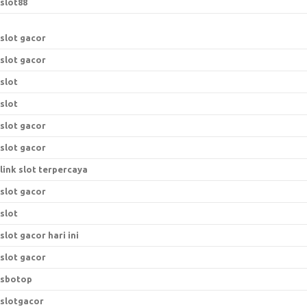
slot88
slot gacor
slot gacor
slot
slot
slot gacor
slot gacor
link slot terpercaya
slot gacor
slot
slot gacor hari ini
slot gacor
sbotop
slotgacor