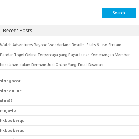
S
e
a
Recent Posts
r
c
Watch Adventures Beyond Wonderland Results, Stats & Live Stream
h
Bandar Togel Online Terpercaya yang Bayar Lunas Kemenangan Member
f
o
Kesalahan dalam Bermain Judi Online Yang Tidak Disadari
r
:
slot gacor
slot online
slot88
mejavip
hkbpokerqq
hkbpokerqq