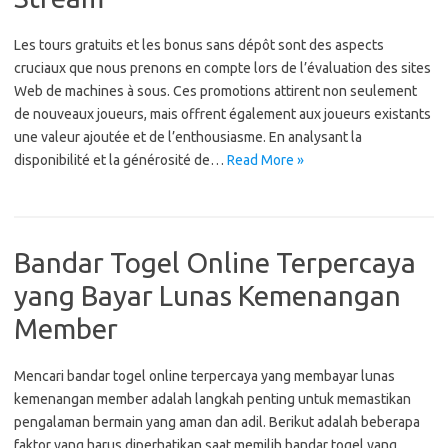
Les tours gratuits et les bonus sans dépôt sont des aspects
cruciaux que nous prenons en compte lors de l’évaluation des sites
Web de machines à sous. Ces promotions attirent non seulement
de nouveaux joueurs, mais offrent également aux joueurs existants
une valeur ajoutée et de l’enthousiasme. En analysant la
disponibilité et la générosité de…
Read More »
Bandar Togel Online Terpercaya
yang Bayar Lunas Kemenangan
Member
Mencari bandar togel online terpercaya yang membayar lunas
kemenangan member adalah langkah penting untuk memastikan
pengalaman bermain yang aman dan adil. Berikut adalah beberapa
faktor yang harus diperhatikan saat memilih bandar togel yang