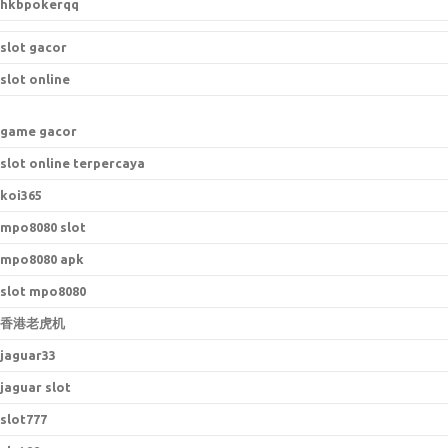
hkbpokerqq
slot gacor
slot online
game gacor
slot online terpercaya
koi365
mpo8080 slot
mpo8080 apk
slot mpo8080
香港老虎机
jaguar33
jaguar slot
slot777