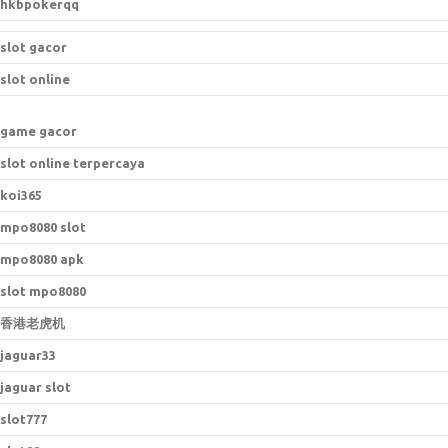
hkbpokerqq
slot gacor
slot online
game gacor
slot online terpercaya
koi365
mpo8080 slot
mpo8080 apk
slot mpo8080
香港老虎机
jaguar33
jaguar slot
slot777