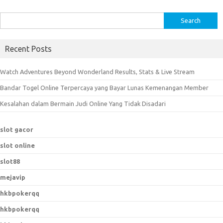
S
e
a
Recent Posts
r
c
Watch Adventures Beyond Wonderland Results, Stats & Live Stream
h
Bandar Togel Online Terpercaya yang Bayar Lunas Kemenangan Member
f
o
Kesalahan dalam Bermain Judi Online Yang Tidak Disadari
r
:
slot gacor
slot online
slot88
mejavip
hkbpokerqq
hkbpokerqq