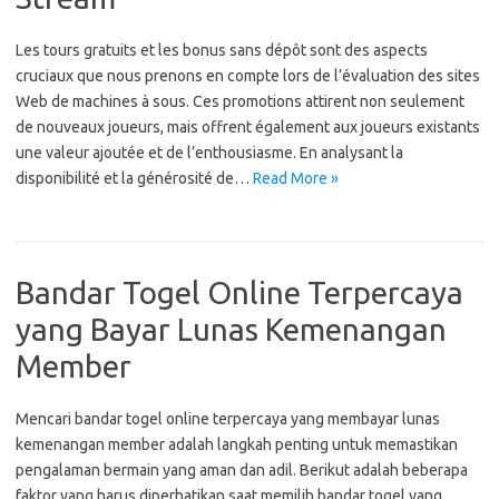
Les tours gratuits et les bonus sans dépôt sont des aspects
cruciaux que nous prenons en compte lors de l’évaluation des sites
Web de machines à sous. Ces promotions attirent non seulement
de nouveaux joueurs, mais offrent également aux joueurs existants
une valeur ajoutée et de l’enthousiasme. En analysant la
disponibilité et la générosité de…
Read More »
Bandar Togel Online Terpercaya
yang Bayar Lunas Kemenangan
Member
Mencari bandar togel online terpercaya yang membayar lunas
kemenangan member adalah langkah penting untuk memastikan
pengalaman bermain yang aman dan adil. Berikut adalah beberapa
faktor yang harus diperhatikan saat memilih bandar togel yang