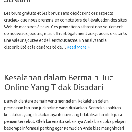
Les tours gratuits et les bonus sans dépôt sont des aspects
cruciaux que nous prenons en compte lors de l’évaluation des sites
Web de machines à sous. Ces promotions attirent non seulement
de nouveaux joueurs, mais offrent également aux joueurs existants
une valeur ajoutée et de l’enthousiasme. En analysant la
disponibilité et la générosité de…
Read More »
Kesalahan dalam Bermain Judi
Online Yang Tidak Disadari
Banyak diantara pemain yang mengalami kekalahan dalam
permainan taruhan judi online yang dijalankan. Seringkali bahkan
kesalahan yang dilakukannya itu memang tidak disadari oleh para
pemain tersebut. Oleh karena itu sebaiknya Anda bisa coba pelajari
beberapa informasi penting agar Kemudian Anda bisa menghindari