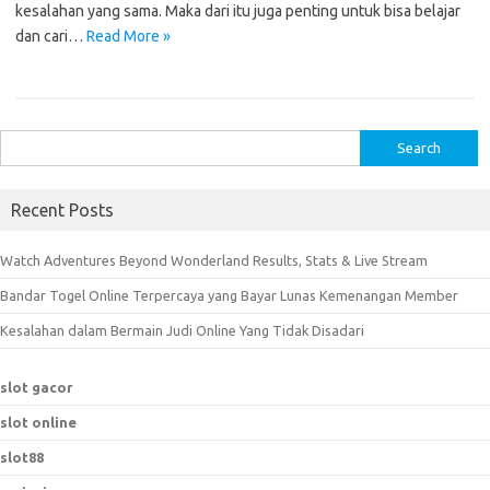
kesalahan yang sama. Maka dari itu juga penting untuk bisa belajar
dan cari…
Read More »
S
e
a
Recent Posts
r
c
Watch Adventures Beyond Wonderland Results, Stats & Live Stream
h
Bandar Togel Online Terpercaya yang Bayar Lunas Kemenangan Member
f
o
Kesalahan dalam Bermain Judi Online Yang Tidak Disadari
r
:
slot gacor
slot online
slot88