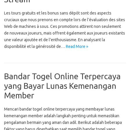
Les tours gratuits et les bonus sans dépôt sont des aspects
cruciaux que nous prenons en compte lors de l’évaluation des sites
Web de machines à sous. Ces promotions attirent non seulement
de nouveaux joueurs, mais offrent également aux joueurs existants
une valeur ajoutée et de l’enthousiasme. En analysant la
disponibilité et la générosité de…
Read More »
Bandar Togel Online Terpercaya
yang Bayar Lunas Kemenangan
Member
Mencari bandar togel online terpercaya yang membayar lunas
kemenangan member adalah langkah penting untuk memastikan
pengalaman bermain yang aman dan adil. Berikut adalah beberapa
faktor yang harus diperhatikan saat memilih bandar togel yang