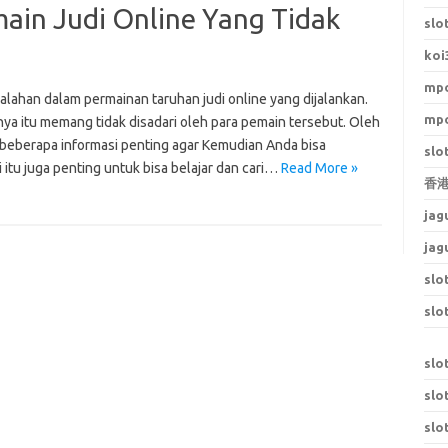
ain Judi Online Yang Tidak
slo
koi
mpo
lahan dalam permainan taruhan judi online yang dijalankan.
mpo
ya itu memang tidak disadari oleh para pemain tersebut. Oleh
i beberapa informasi penting agar Kemudian Anda bisa
slo
itu juga penting untuk bisa belajar dan cari…
Read More »
香
jag
jag
slo
slo
slo
slo
slo