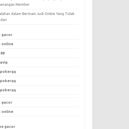
enangan Member
alahan dalam Bermain Judi Online Yang Tidak
adari
t gacor
t online
t88
avip
bpokerqq
bpokerqq
bpokerqq
t gacor
t online
e gacor