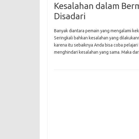
Kesalahan dalam Berm
Disadari
Banyak diantara pemain yang mengalami keka
Seringkali bahkan kesalahan yang dilakukann
karena itu sebaiknya Anda bisa coba pelajar
menghindari kesalahan yang sama. Maka dari 