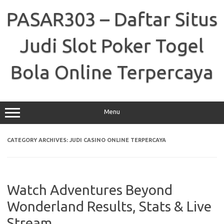
Skip
to
PASAR303 – Daftar Situs
content
Judi Slot Poker Togel
Bola Online Terpercaya
Menu
CATEGORY ARCHIVES:
JUDI CASINO ONLINE TERPERCAYA
Watch Adventures Beyond
Wonderland Results, Stats & Live
Stream