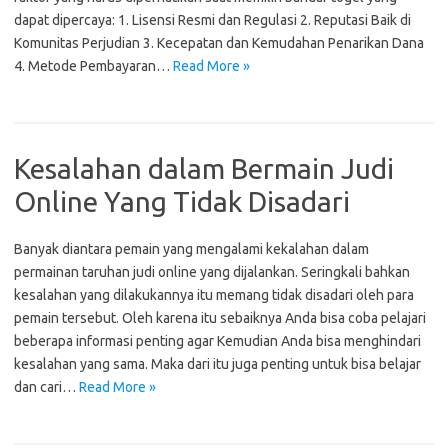
dapat dipercaya: 1. Lisensi Resmi dan Regulasi 2. Reputasi Baik di
Komunitas Perjudian 3. Kecepatan dan Kemudahan Penarikan Dana
4. Metode Pembayaran…
Read More »
Kesalahan dalam Bermain Judi
Online Yang Tidak Disadari
Banyak diantara pemain yang mengalami kekalahan dalam
permainan taruhan judi online yang dijalankan. Seringkali bahkan
kesalahan yang dilakukannya itu memang tidak disadari oleh para
pemain tersebut. Oleh karena itu sebaiknya Anda bisa coba pelajari
beberapa informasi penting agar Kemudian Anda bisa menghindari
kesalahan yang sama. Maka dari itu juga penting untuk bisa belajar
dan cari…
Read More »