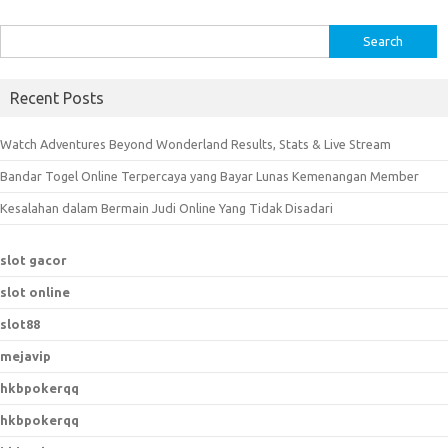
S
e
a
Recent Posts
r
c
Watch Adventures Beyond Wonderland Results, Stats & Live Stream
h
Bandar Togel Online Terpercaya yang Bayar Lunas Kemenangan Member
f
o
Kesalahan dalam Bermain Judi Online Yang Tidak Disadari
r
:
slot gacor
slot online
slot88
mejavip
hkbpokerqq
hkbpokerqq