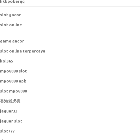
hkbpokerqq
slot gacor
slot online
game gacor
slot online terpercaya
koi365
mpo8080 slot
mpo8080 apk
slot mpo8080
香港老虎机
jaguar33
jaguar slot
slot777