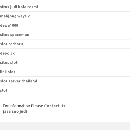
situs judi bola resmi
mahjong ways 2
dewa1000
situs spaceman
slot terbaru
depo 5k
situs slot
link slot
slot server thailand
slot
For Information Please
Contact Us
jasa seo judi