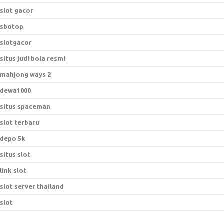
slot gacor
sbotop
slotgacor
situs judi bola resmi
mahjong ways 2
dewa1000
situs spaceman
slot terbaru
depo 5k
situs slot
link slot
slot server thailand
slot