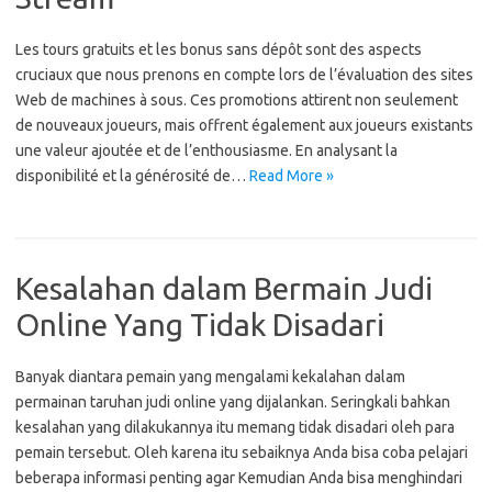
Les tours gratuits et les bonus sans dépôt sont des aspects
cruciaux que nous prenons en compte lors de l’évaluation des sites
Web de machines à sous. Ces promotions attirent non seulement
de nouveaux joueurs, mais offrent également aux joueurs existants
une valeur ajoutée et de l’enthousiasme. En analysant la
disponibilité et la générosité de…
Read More »
Kesalahan dalam Bermain Judi
Online Yang Tidak Disadari
Banyak diantara pemain yang mengalami kekalahan dalam
permainan taruhan judi online yang dijalankan. Seringkali bahkan
kesalahan yang dilakukannya itu memang tidak disadari oleh para
pemain tersebut. Oleh karena itu sebaiknya Anda bisa coba pelajari
beberapa informasi penting agar Kemudian Anda bisa menghindari